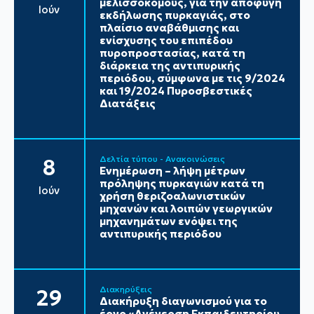
μελισσοκόμους, για την αποφυγή
Ιούν
εκδήλωσης πυρκαγιάς, στο
πλαίσιο αναβάθμισης και
ενίσχυσης του επιπέδου
πυροπροστασίας, κατά τη
διάρκεια της αντιπυρικής
περιόδου, σύμφωνα με τις 9/2024
και 19/2024 Πυροσβεστικές
Διατάξεις
Δελτία τύπου - Ανακοινώσεις
8
Ενημέρωση – λήψη μέτρων
πρόληψης πυρκαγιών κατά τη
Ιούν
χρήση θεριζοαλωνιστικών
μηχανών και λοιπών γεωργικών
μηχανημάτων ενόψει της
αντιπυρικής περιόδου
Διακηρύξεις
29
Διακήρυξη διαγωνισμού για το
έργο «Ανέγερση Εκπαιδευτηρίου