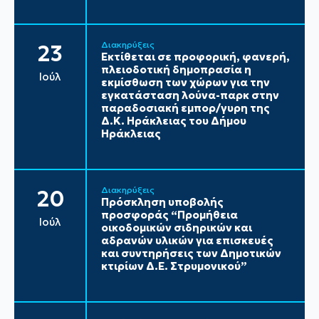
Διακηρύξεις
23
Εκτίθεται σε προφορική, φανερή,
πλειοδοτική δημοπρασία η
Ιούλ
εκμίσθωση των χώρων για την
εγκατάσταση λούνα-παρκ στην
παραδοσιακή εμπορ/γυρη της
Δ.Κ. Ηράκλειας του Δήμου
Ηράκλειας
Διακηρύξεις
20
Πρόσκληση υποβολής
προσφοράς “Προμήθεια
Ιούλ
οικοδομικών σιδηρικών και
αδρανών υλικών για επισκευές
και συντηρήσεις των Δημοτικών
κτιρίων Δ.Ε. Στρυμονικού”