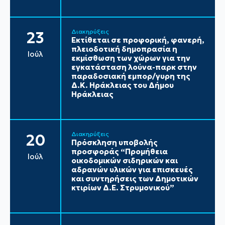
Διακηρύξεις
23
Εκτίθεται σε προφορική, φανερή,
πλειοδοτική δημοπρασία η
Ιούλ
εκμίσθωση των χώρων για την
εγκατάσταση λούνα-παρκ στην
παραδοσιακή εμπορ/γυρη της
Δ.Κ. Ηράκλειας του Δήμου
Ηράκλειας
Διακηρύξεις
20
Πρόσκληση υποβολής
προσφοράς “Προμήθεια
Ιούλ
οικοδομικών σιδηρικών και
αδρανών υλικών για επισκευές
και συντηρήσεις των Δημοτικών
κτιρίων Δ.Ε. Στρυμονικού”