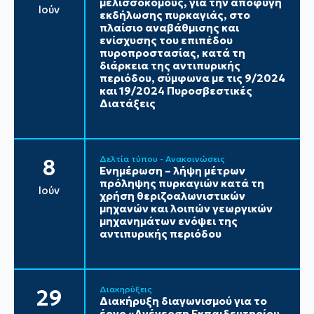
μελισσοκόμους, για την αποφυγή
Ιούν
εκδήλωσης πυρκαγιάς, στο
πλαίσιο αναβάθμισης και
ενίσχυσης του επιπέδου
πυροπροστασίας, κατά τη
διάρκεια της αντιπυρικής
περιόδου, σύμφωνα με τις 9/2024
και 19/2024 Πυροσβεστικές
Διατάξεις
Δελτία τύπου - Ανακοινώσεις
8
Ενημέρωση – λήψη μέτρων
πρόληψης πυρκαγιών κατά τη
Ιούν
χρήση θεριζοαλωνιστικών
μηχανών και λοιπών γεωργικών
μηχανημάτων ενόψει της
αντιπυρικής περιόδου
Διακηρύξεις
29
Διακήρυξη διαγωνισμού για το
έργο «Ανέγερση Εκπαιδευτηρίου