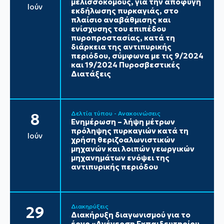
μελισσοκόμους, για την αποφυγή
Ιούν
εκδήλωσης πυρκαγιάς, στο
πλαίσιο αναβάθμισης και
ενίσχυσης του επιπέδου
πυροπροστασίας, κατά τη
διάρκεια της αντιπυρικής
περιόδου, σύμφωνα με τις 9/2024
και 19/2024 Πυροσβεστικές
Διατάξεις
Δελτία τύπου - Ανακοινώσεις
8
Ενημέρωση – λήψη μέτρων
πρόληψης πυρκαγιών κατά τη
Ιούν
χρήση θεριζοαλωνιστικών
μηχανών και λοιπών γεωργικών
μηχανημάτων ενόψει της
αντιπυρικής περιόδου
Διακηρύξεις
29
Διακήρυξη διαγωνισμού για το
έργο «Ανέγερση Εκπαιδευτηρίου