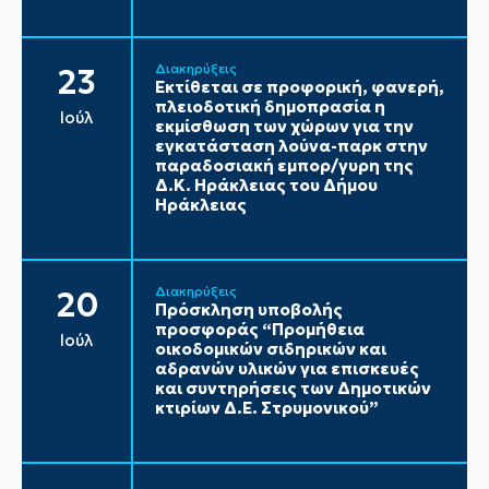
Διακηρύξεις
23
Εκτίθεται σε προφορική, φανερή,
πλειοδοτική δημοπρασία η
Ιούλ
εκμίσθωση των χώρων για την
εγκατάσταση λούνα-παρκ στην
παραδοσιακή εμπορ/γυρη της
Δ.Κ. Ηράκλειας του Δήμου
Ηράκλειας
Διακηρύξεις
20
Πρόσκληση υποβολής
προσφοράς “Προμήθεια
Ιούλ
οικοδομικών σιδηρικών και
αδρανών υλικών για επισκευές
και συντηρήσεις των Δημοτικών
κτιρίων Δ.Ε. Στρυμονικού”