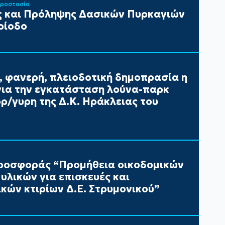
Προστασία
 και Πρόληψης Δασικών Πυρκαγιών
ρίοδο
, φανερή, πλειοδοτική δημοπρασία η
ια την εγκατάσταση λούνα-παρκ
/γυρη της Δ.Κ. Ηράκλειας του
ροσφοράς “Προμήθεια οικοδομικών
υλικών για επισκευές και
κών κτιρίων Δ.Ε. Στρυμονικού”