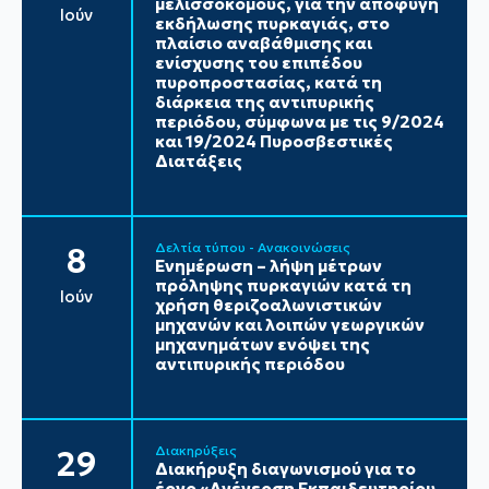
μελισσοκόμους, για την αποφυγή
Ιούν
εκδήλωσης πυρκαγιάς, στο
πλαίσιο αναβάθμισης και
ενίσχυσης του επιπέδου
πυροπροστασίας, κατά τη
διάρκεια της αντιπυρικής
περιόδου, σύμφωνα με τις 9/2024
και 19/2024 Πυροσβεστικές
Διατάξεις
Δελτία τύπου - Ανακοινώσεις
8
Ενημέρωση – λήψη μέτρων
πρόληψης πυρκαγιών κατά τη
Ιούν
χρήση θεριζοαλωνιστικών
μηχανών και λοιπών γεωργικών
μηχανημάτων ενόψει της
αντιπυρικής περιόδου
Διακηρύξεις
29
Διακήρυξη διαγωνισμού για το
έργο «Ανέγερση Εκπαιδευτηρίου