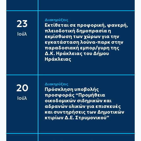
Διακηρύξεις
23
Εκτίθεται σε προφορική, φανερή,
πλειοδοτική δημοπρασία η
Ιούλ
εκμίσθωση των χώρων για την
εγκατάσταση λούνα-παρκ στην
παραδοσιακή εμπορ/γυρη της
Δ.Κ. Ηράκλειας του Δήμου
Ηράκλειας
Διακηρύξεις
20
Πρόσκληση υποβολής
προσφοράς “Προμήθεια
Ιούλ
οικοδομικών σιδηρικών και
αδρανών υλικών για επισκευές
και συντηρήσεις των Δημοτικών
κτιρίων Δ.Ε. Στρυμονικού”