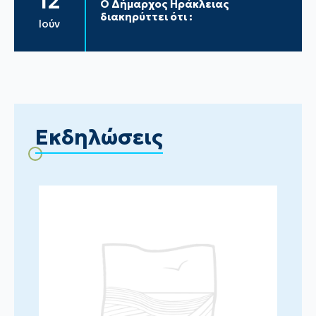
12
Ο Δήμαρχος Ηράκλειας
διακηρύττει ότι :
Ιούν
Εκδηλώσεις