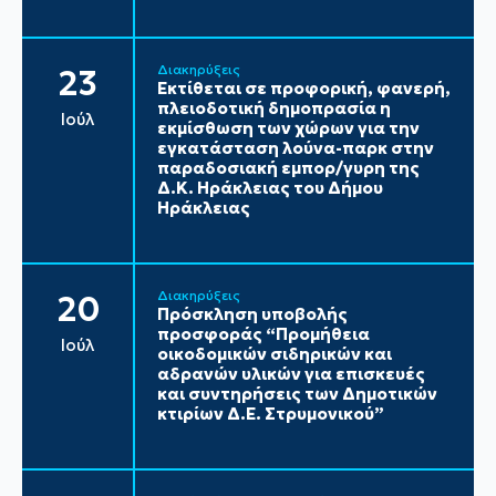
Διακηρύξεις
23
Εκτίθεται σε προφορική, φανερή,
πλειοδοτική δημοπρασία η
Ιούλ
εκμίσθωση των χώρων για την
εγκατάσταση λούνα-παρκ στην
παραδοσιακή εμπορ/γυρη της
Δ.Κ. Ηράκλειας του Δήμου
Ηράκλειας
Διακηρύξεις
20
Πρόσκληση υποβολής
προσφοράς “Προμήθεια
Ιούλ
οικοδομικών σιδηρικών και
αδρανών υλικών για επισκευές
και συντηρήσεις των Δημοτικών
κτιρίων Δ.Ε. Στρυμονικού”