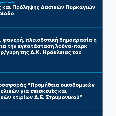
Προστασία
 και Πρόληψης Δασικών Πυρκαγιών
ρίοδο
, φανερή, πλειοδοτική δημοπρασία η
ια την εγκατάσταση λούνα-παρκ
/γυρη της Δ.Κ. Ηράκλειας του
ροσφοράς “Προμήθεια οικοδομικών
υλικών για επισκευές και
κών κτιρίων Δ.Ε. Στρυμονικού”