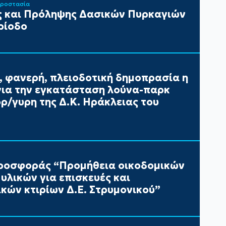
Προστασία
 και Πρόληψης Δασικών Πυρκαγιών
ρίοδο
, φανερή, πλειοδοτική δημοπρασία η
ια την εγκατάσταση λούνα-παρκ
/γυρη της Δ.Κ. Ηράκλειας του
ροσφοράς “Προμήθεια οικοδομικών
υλικών για επισκευές και
κών κτιρίων Δ.Ε. Στρυμονικού”