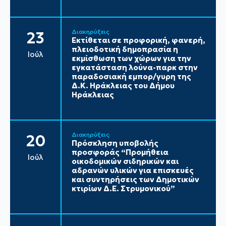
Διακηρύξεις
23
Εκτίθεται σε προφορική, φανερή,
πλειοδοτική δημοπρασία η
Ιούλ
εκμίσθωση των χώρων για την
εγκατάσταση λούνα-παρκ στην
παραδοσιακή εμπορ/γυρη της
Δ.Κ. Ηράκλειας του Δήμου
Ηράκλειας
Διακηρύξεις
20
Πρόσκληση υποβολής
προσφοράς “Προμήθεια
Ιούλ
οικοδομικών σιδηρικών και
αδρανών υλικών για επισκευές
και συντηρήσεις των Δημοτικών
κτιρίων Δ.Ε. Στρυμονικού”