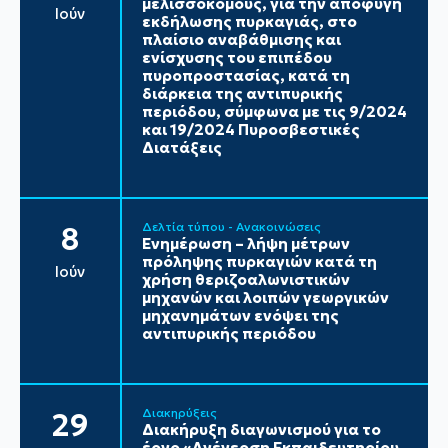
μελισσοκόμους, για την αποφυγή
Ιούν
εκδήλωσης πυρκαγιάς, στο
πλαίσιο αναβάθμισης και
ενίσχυσης του επιπέδου
πυροπροστασίας, κατά τη
διάρκεια της αντιπυρικής
περιόδου, σύμφωνα με τις 9/2024
και 19/2024 Πυροσβεστικές
Διατάξεις
Δελτία τύπου - Ανακοινώσεις
8
Ενημέρωση – λήψη μέτρων
πρόληψης πυρκαγιών κατά τη
Ιούν
χρήση θεριζοαλωνιστικών
μηχανών και λοιπών γεωργικών
μηχανημάτων ενόψει της
αντιπυρικής περιόδου
Διακηρύξεις
29
Διακήρυξη διαγωνισμού για το
έργο «Ανέγερση Εκπαιδευτηρίου