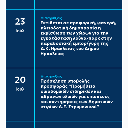
Διακηρύξεις
23
Εκτίθεται σε προφορική, φανερή,
πλειοδοτική δημοπρασία η
Ιούλ
εκμίσθωση των χώρων για την
εγκατάσταση λούνα-παρκ στην
παραδοσιακή εμπορ/γυρη της
Δ.Κ. Ηράκλειας του Δήμου
Ηράκλειας
Διακηρύξεις
20
Πρόσκληση υποβολής
προσφοράς “Προμήθεια
Ιούλ
οικοδομικών σιδηρικών και
αδρανών υλικών για επισκευές
και συντηρήσεις των Δημοτικών
κτιρίων Δ.Ε. Στρυμονικού”