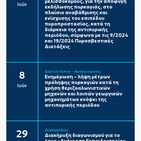
μελισσοκόμους, για την αποφυγή
Ιούν
εκδήλωσης πυρκαγιάς, στο
πλαίσιο αναβάθμισης και
ενίσχυσης του επιπέδου
πυροπροστασίας, κατά τη
διάρκεια της αντιπυρικής
περιόδου, σύμφωνα με τις 9/2024
και 19/2024 Πυροσβεστικές
Διατάξεις
Δελτία τύπου - Ανακοινώσεις
8
Ενημέρωση – λήψη μέτρων
πρόληψης πυρκαγιών κατά τη
Ιούν
χρήση θεριζοαλωνιστικών
μηχανών και λοιπών γεωργικών
μηχανημάτων ενόψει της
αντιπυρικής περιόδου
Διακηρύξεις
29
Διακήρυξη διαγωνισμού για το
έργο «Ανέγερση Εκπαιδευτηρίου