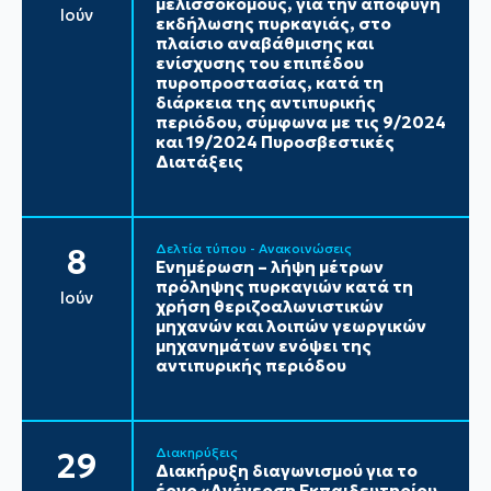
μελισσοκόμους, για την αποφυγή
Ιούν
εκδήλωσης πυρκαγιάς, στο
πλαίσιο αναβάθμισης και
ενίσχυσης του επιπέδου
πυροπροστασίας, κατά τη
διάρκεια της αντιπυρικής
περιόδου, σύμφωνα με τις 9/2024
και 19/2024 Πυροσβεστικές
Διατάξεις
Δελτία τύπου - Ανακοινώσεις
8
Ενημέρωση – λήψη μέτρων
πρόληψης πυρκαγιών κατά τη
Ιούν
χρήση θεριζοαλωνιστικών
μηχανών και λοιπών γεωργικών
μηχανημάτων ενόψει της
αντιπυρικής περιόδου
Διακηρύξεις
29
Διακήρυξη διαγωνισμού για το
έργο «Ανέγερση Εκπαιδευτηρίου