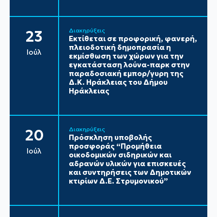
Διακηρύξεις
23
Εκτίθεται σε προφορική, φανερή,
πλειοδοτική δημοπρασία η
Ιούλ
εκμίσθωση των χώρων για την
εγκατάσταση λούνα-παρκ στην
παραδοσιακή εμπορ/γυρη της
Δ.Κ. Ηράκλειας του Δήμου
Ηράκλειας
Διακηρύξεις
20
Πρόσκληση υποβολής
προσφοράς “Προμήθεια
Ιούλ
οικοδομικών σιδηρικών και
αδρανών υλικών για επισκευές
και συντηρήσεις των Δημοτικών
κτιρίων Δ.Ε. Στρυμονικού”