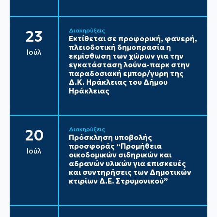
Διακηρύξεις
23
Εκτίθεται σε προφορική, φανερή,
πλειοδοτική δημοπρασία η
Ιούλ
εκμίσθωση των χώρων για την
εγκατάσταση λούνα-παρκ στην
παραδοσιακή εμπορ/γυρη της
Δ.Κ. Ηράκλειας του Δήμου
Ηράκλειας
Διακηρύξεις
20
Πρόσκληση υποβολής
προσφοράς “Προμήθεια
Ιούλ
οικοδομικών σιδηρικών και
αδρανών υλικών για επισκευές
και συντηρήσεις των Δημοτικών
κτιρίων Δ.Ε. Στρυμονικού”