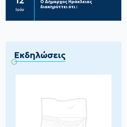
12
Ο Δήμαρχος Ηράκλειας
διακηρύττει ότι :
Ιούν
Εκδηλώσεις