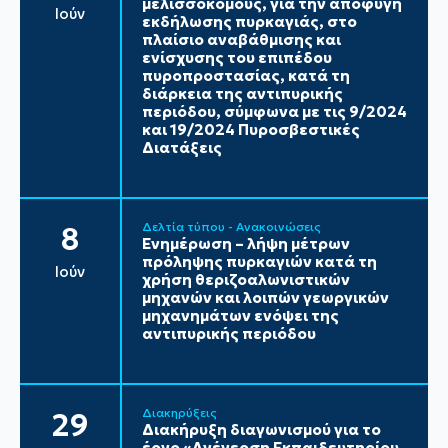
μελισσοκόμους, για την αποφυγή
Ιούν
εκδήλωσης πυρκαγιάς, στο
πλαίσιο αναβάθμισης και
ενίσχυσης του επιπέδου
πυροπροστασίας, κατά τη
διάρκεια της αντιπυρικής
περιόδου, σύμφωνα με τις 9/2024
και 19/2024 Πυροσβεστικές
Διατάξεις
Δελτία τύπου - Ανακοινώσεις
8
Ενημέρωση – λήψη μέτρων
πρόληψης πυρκαγιών κατά τη
Ιούν
χρήση θεριζοαλωνιστικών
μηχανών και λοιπών γεωργικών
μηχανημάτων ενόψει της
αντιπυρικής περιόδου
Διακηρύξεις
29
Διακήρυξη διαγωνισμού για το
έργο «Ανέγερση Εκπαιδευτηρίου