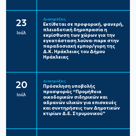
Διακηρύξεις
23
Εκτίθεται σε προφορική, φανερή,
πλειοδοτική δημοπρασία η
Ιούλ
εκμίσθωση των χώρων για την
εγκατάσταση λούνα-παρκ στην
παραδοσιακή εμπορ/γυρη της
Δ.Κ. Ηράκλειας του Δήμου
Ηράκλειας
Διακηρύξεις
20
Πρόσκληση υποβολής
προσφοράς “Προμήθεια
Ιούλ
οικοδομικών σιδηρικών και
αδρανών υλικών για επισκευές
και συντηρήσεις των Δημοτικών
κτιρίων Δ.Ε. Στρυμονικού”