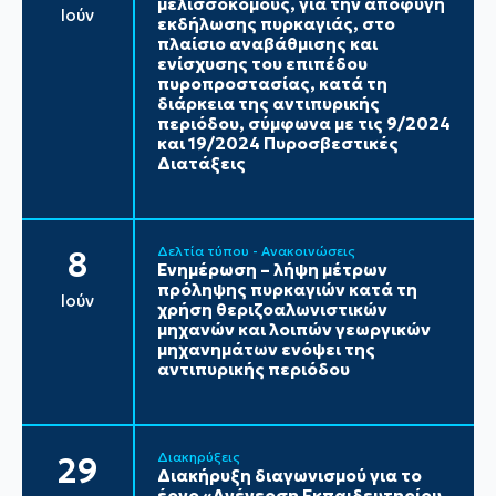
μελισσοκόμους, για την αποφυγή
Ιούν
εκδήλωσης πυρκαγιάς, στο
πλαίσιο αναβάθμισης και
ενίσχυσης του επιπέδου
πυροπροστασίας, κατά τη
διάρκεια της αντιπυρικής
περιόδου, σύμφωνα με τις 9/2024
και 19/2024 Πυροσβεστικές
Διατάξεις
Δελτία τύπου - Ανακοινώσεις
8
Ενημέρωση – λήψη μέτρων
πρόληψης πυρκαγιών κατά τη
Ιούν
χρήση θεριζοαλωνιστικών
μηχανών και λοιπών γεωργικών
μηχανημάτων ενόψει της
αντιπυρικής περιόδου
Διακηρύξεις
29
Διακήρυξη διαγωνισμού για το
έργο «Ανέγερση Εκπαιδευτηρίου