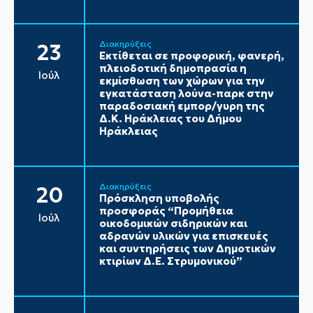
Διακηρύξεις
23
Εκτίθεται σε προφορική, φανερή,
πλειοδοτική δημοπρασία η
Ιούλ
εκμίσθωση των χώρων για την
εγκατάσταση λούνα-παρκ στην
παραδοσιακή εμπορ/γυρη της
Δ.Κ. Ηράκλειας του Δήμου
Ηράκλειας
Διακηρύξεις
20
Πρόσκληση υποβολής
προσφοράς “Προμήθεια
Ιούλ
οικοδομικών σιδηρικών και
αδρανών υλικών για επισκευές
και συντηρήσεις των Δημοτικών
κτιρίων Δ.Ε. Στρυμονικού”