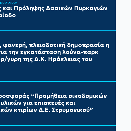
Προστασία
 και Πρόληψης Δασικών Πυρκαγιών
ρίοδο
, φανερή, πλειοδοτική δημοπρασία η
ια την εγκατάσταση λούνα-παρκ
/γυρη της Δ.Κ. Ηράκλειας του
ροσφοράς “Προμήθεια οικοδομικών
υλικών για επισκευές και
κών κτιρίων Δ.Ε. Στρυμονικού”