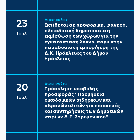
Διακηρύξεις
23
Εκτίθεται σε προφορική, φανερή,
πλειοδοτική δημοπρασία η
Ιούλ
εκμίσθωση των χώρων για την
εγκατάσταση λούνα-παρκ στην
παραδοσιακή εμπορ/γυρη της
Δ.Κ. Ηράκλειας του Δήμου
Ηράκλειας
Διακηρύξεις
20
Πρόσκληση υποβολής
προσφοράς “Προμήθεια
Ιούλ
οικοδομικών σιδηρικών και
αδρανών υλικών για επισκευές
και συντηρήσεις των Δημοτικών
κτιρίων Δ.Ε. Στρυμονικού”