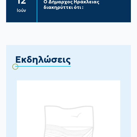
12
Ο Δήμαρχος Ηράκλειας
διακηρύττει ότι :
Ιούν
Εκδηλώσεις