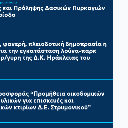
Προστασία
 και Πρόληψης Δασικών Πυρκαγιών
ρίοδο
, φανερή, πλειοδοτική δημοπρασία η
ια την εγκατάσταση λούνα-παρκ
/γυρη της Δ.Κ. Ηράκλειας του
ροσφοράς “Προμήθεια οικοδομικών
υλικών για επισκευές και
κών κτιρίων Δ.Ε. Στρυμονικού”