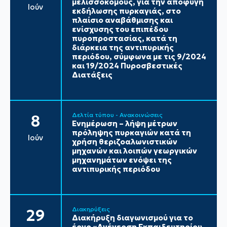
μελισσοκόμους, για την αποφυγή
Ιούν
εκδήλωσης πυρκαγιάς, στο
πλαίσιο αναβάθμισης και
ενίσχυσης του επιπέδου
πυροπροστασίας, κατά τη
διάρκεια της αντιπυρικής
περιόδου, σύμφωνα με τις 9/2024
και 19/2024 Πυροσβεστικές
Διατάξεις
Δελτία τύπου - Ανακοινώσεις
8
Ενημέρωση – λήψη μέτρων
πρόληψης πυρκαγιών κατά τη
Ιούν
χρήση θεριζοαλωνιστικών
μηχανών και λοιπών γεωργικών
μηχανημάτων ενόψει της
αντιπυρικής περιόδου
Διακηρύξεις
29
Διακήρυξη διαγωνισμού για το
έργο «Ανέγερση Εκπαιδευτηρίου