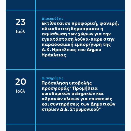
Διακηρύξεις
23
Εκτίθεται σε προφορική, φανερή,
πλειοδοτική δημοπρασία η
Ιούλ
εκμίσθωση των χώρων για την
εγκατάσταση λούνα-παρκ στην
παραδοσιακή εμπορ/γυρη της
Δ.Κ. Ηράκλειας του Δήμου
Ηράκλειας
Διακηρύξεις
20
Πρόσκληση υποβολής
προσφοράς “Προμήθεια
Ιούλ
οικοδομικών σιδηρικών και
αδρανών υλικών για επισκευές
και συντηρήσεις των Δημοτικών
κτιρίων Δ.Ε. Στρυμονικού”