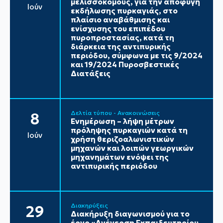
μελισσοκόμους, για την αποφυγή
Ιούν
εκδήλωσης πυρκαγιάς, στο
πλαίσιο αναβάθμισης και
ενίσχυσης του επιπέδου
πυροπροστασίας, κατά τη
διάρκεια της αντιπυρικής
περιόδου, σύμφωνα με τις 9/2024
και 19/2024 Πυροσβεστικές
Διατάξεις
Δελτία τύπου - Ανακοινώσεις
8
Ενημέρωση – λήψη μέτρων
πρόληψης πυρκαγιών κατά τη
Ιούν
χρήση θεριζοαλωνιστικών
μηχανών και λοιπών γεωργικών
μηχανημάτων ενόψει της
αντιπυρικής περιόδου
Διακηρύξεις
29
Διακήρυξη διαγωνισμού για το
έργο «Ανέγερση Εκπαιδευτηρίου