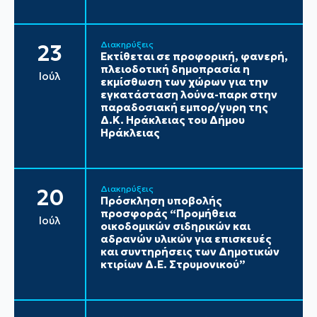
Διακηρύξεις
23
Εκτίθεται σε προφορική, φανερή,
πλειοδοτική δημοπρασία η
Ιούλ
εκμίσθωση των χώρων για την
εγκατάσταση λούνα-παρκ στην
παραδοσιακή εμπορ/γυρη της
Δ.Κ. Ηράκλειας του Δήμου
Ηράκλειας
Διακηρύξεις
20
Πρόσκληση υποβολής
προσφοράς “Προμήθεια
Ιούλ
οικοδομικών σιδηρικών και
αδρανών υλικών για επισκευές
και συντηρήσεις των Δημοτικών
κτιρίων Δ.Ε. Στρυμονικού”