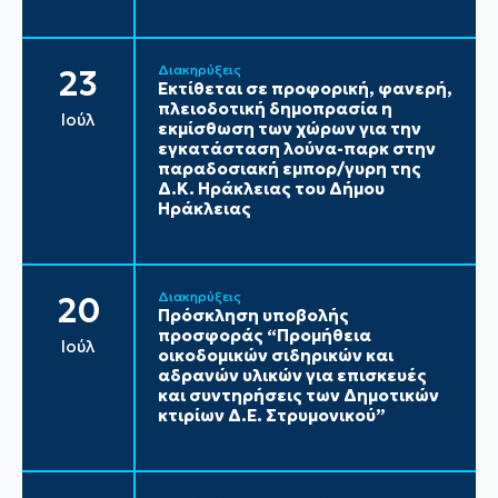
Διακηρύξεις
23
Εκτίθεται σε προφορική, φανερή,
πλειοδοτική δημοπρασία η
Ιούλ
εκμίσθωση των χώρων για την
εγκατάσταση λούνα-παρκ στην
παραδοσιακή εμπορ/γυρη της
Δ.Κ. Ηράκλειας του Δήμου
Ηράκλειας
Διακηρύξεις
20
Πρόσκληση υποβολής
προσφοράς “Προμήθεια
Ιούλ
οικοδομικών σιδηρικών και
αδρανών υλικών για επισκευές
και συντηρήσεις των Δημοτικών
κτιρίων Δ.Ε. Στρυμονικού”