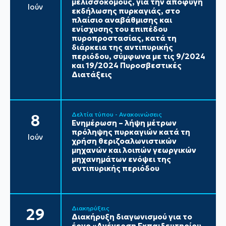
μελισσοκόμους, για την αποφυγή
Ιούν
εκδήλωσης πυρκαγιάς, στο
πλαίσιο αναβάθμισης και
ενίσχυσης του επιπέδου
πυροπροστασίας, κατά τη
διάρκεια της αντιπυρικής
περιόδου, σύμφωνα με τις 9/2024
και 19/2024 Πυροσβεστικές
Διατάξεις
Δελτία τύπου - Ανακοινώσεις
8
Ενημέρωση – λήψη μέτρων
πρόληψης πυρκαγιών κατά τη
Ιούν
χρήση θεριζοαλωνιστικών
μηχανών και λοιπών γεωργικών
μηχανημάτων ενόψει της
αντιπυρικής περιόδου
Διακηρύξεις
29
Διακήρυξη διαγωνισμού για το
έργο «Ανέγερση Εκπαιδευτηρίου