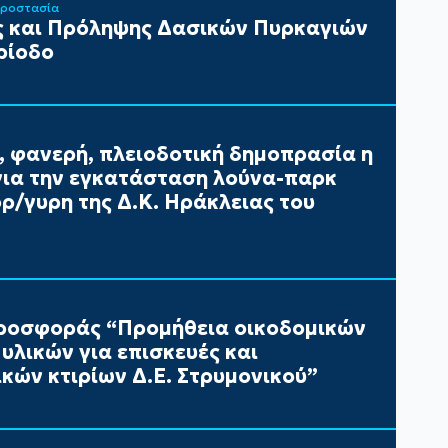
Προστασία
 και Πρόληψης Δασικών Πυρκαγιών
ρίοδο
, φανερή, πλειοδοτική δημοπρασία η
ια την εγκατάσταση λούνα-παρκ
/γυρη της Δ.Κ. Ηράκλειας του
ροσφοράς “Προμήθεια οικοδομικών
υλικών για επισκευές και
κών κτιρίων Δ.Ε. Στρυμονικού”