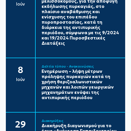
μελισσοκόμους, για την αποφυγή
Ιούν
εκδήλωσης πυρκαγιάς, στο
πλαίσιο αναβάθμισης και
ενίσχυσης του επιπέδου
πυροπροστασίας, κατά τη
διάρκεια της αντιπυρικής
περιόδου, σύμφωνα με τις 9/2024
και 19/2024 Πυροσβεστικές
Διατάξεις
Δελτία τύπου - Ανακοινώσεις
8
Ενημέρωση – λήψη μέτρων
πρόληψης πυρκαγιών κατά τη
Ιούν
χρήση θεριζοαλωνιστικών
μηχανών και λοιπών γεωργικών
μηχανημάτων ενόψει της
αντιπυρικής περιόδου
Διακηρύξεις
29
Διακήρυξη διαγωνισμού για το
έργο «Ανέγερση Εκπαιδευτηρίου