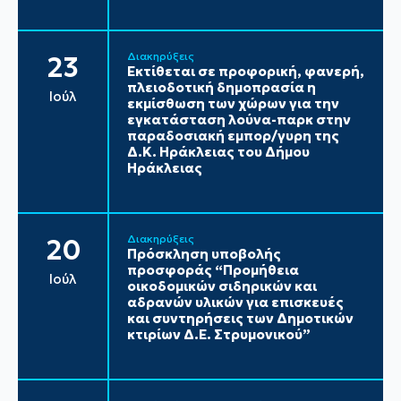
Διακηρύξεις
23
Εκτίθεται σε προφορική, φανερή,
πλειοδοτική δημοπρασία η
Ιούλ
εκμίσθωση των χώρων για την
εγκατάσταση λούνα-παρκ στην
παραδοσιακή εμπορ/γυρη της
Δ.Κ. Ηράκλειας του Δήμου
Ηράκλειας
Διακηρύξεις
20
Πρόσκληση υποβολής
προσφοράς “Προμήθεια
Ιούλ
οικοδομικών σιδηρικών και
αδρανών υλικών για επισκευές
και συντηρήσεις των Δημοτικών
κτιρίων Δ.Ε. Στρυμονικού”