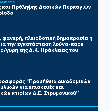
Προστασία
 και Πρόληψης Δασικών Πυρκαγιών
ρίοδο
, φανερή, πλειοδοτική δημοπρασία η
ια την εγκατάσταση λούνα-παρκ
/γυρη της Δ.Κ. Ηράκλειας του
ροσφοράς “Προμήθεια οικοδομικών
υλικών για επισκευές και
κών κτιρίων Δ.Ε. Στρυμονικού”