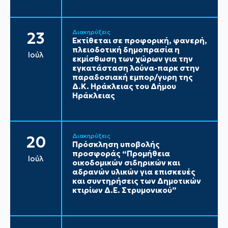
Διακηρύξεις
23
Εκτίθεται σε προφορική, φανερή,
πλειοδοτική δημοπρασία η
Ιούλ
εκμίσθωση των χώρων για την
εγκατάσταση λούνα-παρκ στην
παραδοσιακή εμπορ/γυρη της
Δ.Κ. Ηράκλειας του Δήμου
Ηράκλειας
Διακηρύξεις
20
Πρόσκληση υποβολής
προσφοράς “Προμήθεια
Ιούλ
οικοδομικών σιδηρικών και
αδρανών υλικών για επισκευές
και συντηρήσεις των Δημοτικών
κτιρίων Δ.Ε. Στρυμονικού”