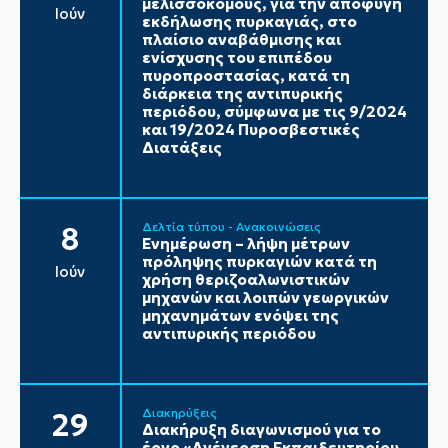
μελισσοκόμους, για την αποφυγή
Ιούν
εκδήλωσης πυρκαγιάς, στο
πλαίσιο αναβάθμισης και
ενίσχυσης του επιπέδου
πυροπροστασίας, κατά τη
διάρκεια της αντιπυρικής
περιόδου, σύμφωνα με τις 9/2024
και 19/2024 Πυροσβεστικές
Διατάξεις
Δελτία τύπου - Ανακοινώσεις
8
Ενημέρωση – λήψη μέτρων
πρόληψης πυρκαγιών κατά τη
Ιούν
χρήση θεριζοαλωνιστικών
μηχανών και λοιπών γεωργικών
μηχανημάτων ενόψει της
αντιπυρικής περιόδου
Διακηρύξεις
29
Διακήρυξη διαγωνισμού για το
έργο «Ανέγερση Εκπαιδευτηρίου