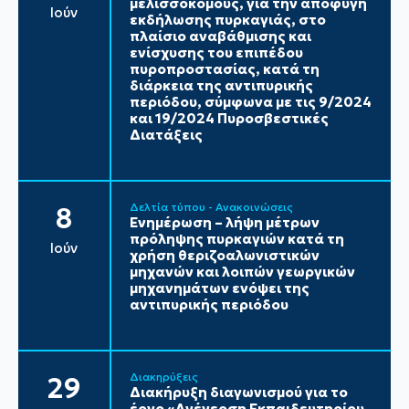
μελισσοκόμους, για την αποφυγή
Ιούν
εκδήλωσης πυρκαγιάς, στο
πλαίσιο αναβάθμισης και
ενίσχυσης του επιπέδου
πυροπροστασίας, κατά τη
διάρκεια της αντιπυρικής
περιόδου, σύμφωνα με τις 9/2024
και 19/2024 Πυροσβεστικές
Διατάξεις
Δελτία τύπου - Ανακοινώσεις
8
Ενημέρωση – λήψη μέτρων
πρόληψης πυρκαγιών κατά τη
Ιούν
χρήση θεριζοαλωνιστικών
μηχανών και λοιπών γεωργικών
μηχανημάτων ενόψει της
αντιπυρικής περιόδου
Διακηρύξεις
29
Διακήρυξη διαγωνισμού για το
έργο «Ανέγερση Εκπαιδευτηρίου