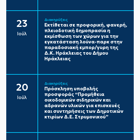
Διακηρύξεις
23
Εκτίθεται σε προφορική, φανερή,
πλειοδοτική δημοπρασία η
Ιούλ
εκμίσθωση των χώρων για την
εγκατάσταση λούνα-παρκ στην
παραδοσιακή εμπορ/γυρη της
Δ.Κ. Ηράκλειας του Δήμου
Ηράκλειας
Διακηρύξεις
20
Πρόσκληση υποβολής
προσφοράς “Προμήθεια
Ιούλ
οικοδομικών σιδηρικών και
αδρανών υλικών για επισκευές
και συντηρήσεις των Δημοτικών
κτιρίων Δ.Ε. Στρυμονικού”