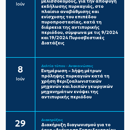
μελισσοκόμους, για την αποφυγή
Ιούν
εκδήλωσης πυρκαγιάς, στο
πλαίσιο αναβάθμισης και
ενίσχυσης του επιπέδου
πυροπροστασίας, κατά τη
διάρκεια της αντιπυρικής
περιόδου, σύμφωνα με τις 9/2024
και 19/2024 Πυροσβεστικές
Διατάξεις
Δελτία τύπου - Ανακοινώσεις
8
Ενημέρωση – λήψη μέτρων
πρόληψης πυρκαγιών κατά τη
Ιούν
χρήση θεριζοαλωνιστικών
μηχανών και λοιπών γεωργικών
μηχανημάτων ενόψει της
αντιπυρικής περιόδου
Διακηρύξεις
29
Διακήρυξη διαγωνισμού για το
έργο «Ανέγερση Εκπαιδευτηρίου