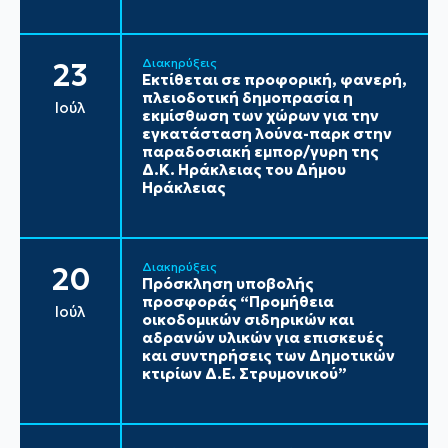
Διακηρύξεις
23
Εκτίθεται σε προφορική, φανερή,
πλειοδοτική δημοπρασία η
Ιούλ
εκμίσθωση των χώρων για την
εγκατάσταση λούνα-παρκ στην
παραδοσιακή εμπορ/γυρη της
Δ.Κ. Ηράκλειας του Δήμου
Ηράκλειας
Διακηρύξεις
20
Πρόσκληση υποβολής
προσφοράς “Προμήθεια
Ιούλ
οικοδομικών σιδηρικών και
αδρανών υλικών για επισκευές
και συντηρήσεις των Δημοτικών
κτιρίων Δ.Ε. Στρυμονικού”