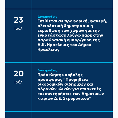
Διακηρύξεις
23
Εκτίθεται σε προφορική, φανερή,
πλειοδοτική δημοπρασία η
Ιούλ
εκμίσθωση των χώρων για την
εγκατάσταση λούνα-παρκ στην
παραδοσιακή εμπορ/γυρη της
Δ.Κ. Ηράκλειας του Δήμου
Ηράκλειας
Διακηρύξεις
20
Πρόσκληση υποβολής
προσφοράς “Προμήθεια
Ιούλ
οικοδομικών σιδηρικών και
αδρανών υλικών για επισκευές
και συντηρήσεις των Δημοτικών
κτιρίων Δ.Ε. Στρυμονικού”