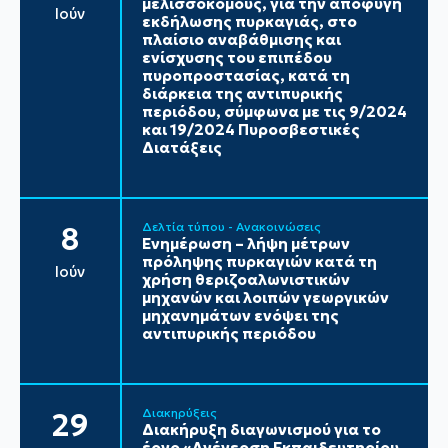
μελισσοκόμους, για την αποφυγή
Ιούν
εκδήλωσης πυρκαγιάς, στο
πλαίσιο αναβάθμισης και
ενίσχυσης του επιπέδου
πυροπροστασίας, κατά τη
διάρκεια της αντιπυρικής
περιόδου, σύμφωνα με τις 9/2024
και 19/2024 Πυροσβεστικές
Διατάξεις
Δελτία τύπου - Ανακοινώσεις
8
Ενημέρωση – λήψη μέτρων
πρόληψης πυρκαγιών κατά τη
Ιούν
χρήση θεριζοαλωνιστικών
μηχανών και λοιπών γεωργικών
μηχανημάτων ενόψει της
αντιπυρικής περιόδου
Διακηρύξεις
29
Διακήρυξη διαγωνισμού για το
έργο «Ανέγερση Εκπαιδευτηρίου