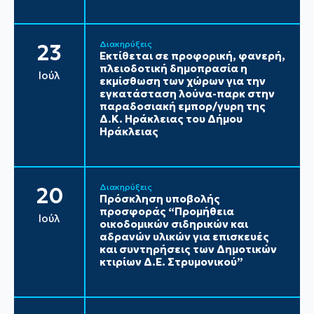
Διακηρύξεις
23
Εκτίθεται σε προφορική, φανερή,
πλειοδοτική δημοπρασία η
Ιούλ
εκμίσθωση των χώρων για την
εγκατάσταση λούνα-παρκ στην
παραδοσιακή εμπορ/γυρη της
Δ.Κ. Ηράκλειας του Δήμου
Ηράκλειας
Διακηρύξεις
20
Πρόσκληση υποβολής
προσφοράς “Προμήθεια
Ιούλ
οικοδομικών σιδηρικών και
αδρανών υλικών για επισκευές
και συντηρήσεις των Δημοτικών
κτιρίων Δ.Ε. Στρυμονικού”