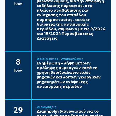
μελισσοκόμους, για την αποφυγή
Ιούν
εκδήλωσης πυρκαγιάς, στο
πλαίσιο αναβάθμισης και
ενίσχυσης του επιπέδου
πυροπροστασίας, κατά τη
διάρκεια της αντιπυρικής
περιόδου, σύμφωνα με τις 9/2024
και 19/2024 Πυροσβεστικές
Διατάξεις
Δελτία τύπου - Ανακοινώσεις
8
Ενημέρωση – λήψη μέτρων
πρόληψης πυρκαγιών κατά τη
Ιούν
χρήση θεριζοαλωνιστικών
μηχανών και λοιπών γεωργικών
μηχανημάτων ενόψει της
αντιπυρικής περιόδου
Διακηρύξεις
29
Διακήρυξη διαγωνισμού για το
έργο «Ανέγερση Εκπαιδευτηρίου