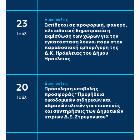
Διακηρύξεις
23
Εκτίθεται σε προφορική, φανερή,
πλειοδοτική δημοπρασία η
Ιούλ
εκμίσθωση των χώρων για την
εγκατάσταση λούνα-παρκ στην
παραδοσιακή εμπορ/γυρη της
Δ.Κ. Ηράκλειας του Δήμου
Ηράκλειας
Διακηρύξεις
20
Πρόσκληση υποβολής
προσφοράς “Προμήθεια
Ιούλ
οικοδομικών σιδηρικών και
αδρανών υλικών για επισκευές
και συντηρήσεις των Δημοτικών
κτιρίων Δ.Ε. Στρυμονικού”