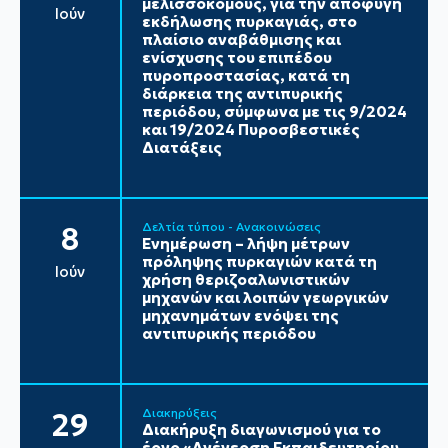
μελισσοκόμους, για την αποφυγή
Ιούν
εκδήλωσης πυρκαγιάς, στο
πλαίσιο αναβάθμισης και
ενίσχυσης του επιπέδου
πυροπροστασίας, κατά τη
διάρκεια της αντιπυρικής
περιόδου, σύμφωνα με τις 9/2024
και 19/2024 Πυροσβεστικές
Διατάξεις
Δελτία τύπου - Ανακοινώσεις
8
Ενημέρωση – λήψη μέτρων
πρόληψης πυρκαγιών κατά τη
Ιούν
χρήση θεριζοαλωνιστικών
μηχανών και λοιπών γεωργικών
μηχανημάτων ενόψει της
αντιπυρικής περιόδου
Διακηρύξεις
29
Διακήρυξη διαγωνισμού για το
έργο «Ανέγερση Εκπαιδευτηρίου