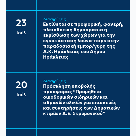
Διακηρύξεις
23
Εκτίθεται σε προφορική, φανερή,
πλειοδοτική δημοπρασία η
Ιούλ
εκμίσθωση των χώρων για την
εγκατάσταση λούνα-παρκ στην
παραδοσιακή εμπορ/γυρη της
Δ.Κ. Ηράκλειας του Δήμου
Ηράκλειας
Διακηρύξεις
20
Πρόσκληση υποβολής
προσφοράς “Προμήθεια
Ιούλ
οικοδομικών σιδηρικών και
αδρανών υλικών για επισκευές
και συντηρήσεις των Δημοτικών
κτιρίων Δ.Ε. Στρυμονικού”