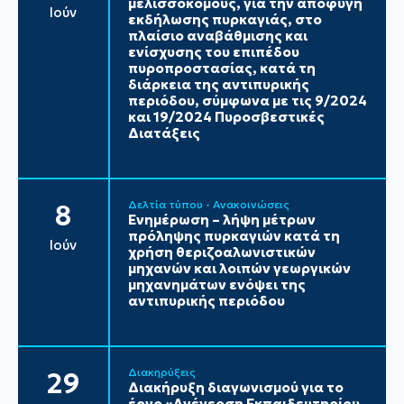
μελισσοκόμους, για την αποφυγή
Ιούν
εκδήλωσης πυρκαγιάς, στο
πλαίσιο αναβάθμισης και
ενίσχυσης του επιπέδου
πυροπροστασίας, κατά τη
διάρκεια της αντιπυρικής
περιόδου, σύμφωνα με τις 9/2024
και 19/2024 Πυροσβεστικές
Διατάξεις
Δελτία τύπου - Ανακοινώσεις
8
Ενημέρωση – λήψη μέτρων
πρόληψης πυρκαγιών κατά τη
Ιούν
χρήση θεριζοαλωνιστικών
μηχανών και λοιπών γεωργικών
μηχανημάτων ενόψει της
αντιπυρικής περιόδου
Διακηρύξεις
29
Διακήρυξη διαγωνισμού για το
έργο «Ανέγερση Εκπαιδευτηρίου