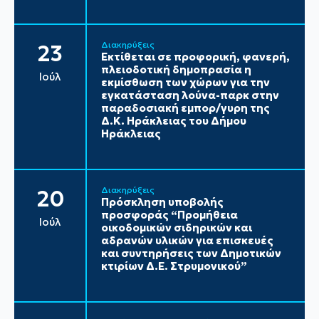
Διακηρύξεις
23
Εκτίθεται σε προφορική, φανερή,
πλειοδοτική δημοπρασία η
Ιούλ
εκμίσθωση των χώρων για την
εγκατάσταση λούνα-παρκ στην
παραδοσιακή εμπορ/γυρη της
Δ.Κ. Ηράκλειας του Δήμου
Ηράκλειας
Διακηρύξεις
20
Πρόσκληση υποβολής
προσφοράς “Προμήθεια
Ιούλ
οικοδομικών σιδηρικών και
αδρανών υλικών για επισκευές
και συντηρήσεις των Δημοτικών
κτιρίων Δ.Ε. Στρυμονικού”