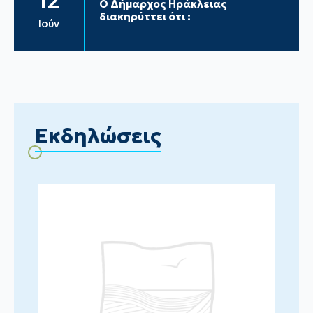
12
Ο Δήμαρχος Ηράκλειας
διακηρύττει ότι :
Ιούν
Εκδηλώσεις