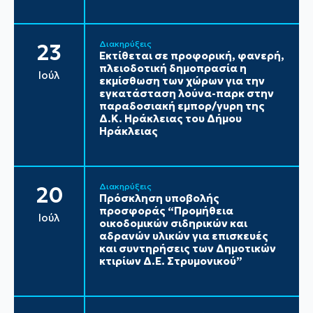
Διακηρύξεις
23
Εκτίθεται σε προφορική, φανερή,
πλειοδοτική δημοπρασία η
Ιούλ
εκμίσθωση των χώρων για την
εγκατάσταση λούνα-παρκ στην
παραδοσιακή εμπορ/γυρη της
Δ.Κ. Ηράκλειας του Δήμου
Ηράκλειας
Διακηρύξεις
20
Πρόσκληση υποβολής
προσφοράς “Προμήθεια
Ιούλ
οικοδομικών σιδηρικών και
αδρανών υλικών για επισκευές
και συντηρήσεις των Δημοτικών
κτιρίων Δ.Ε. Στρυμονικού”