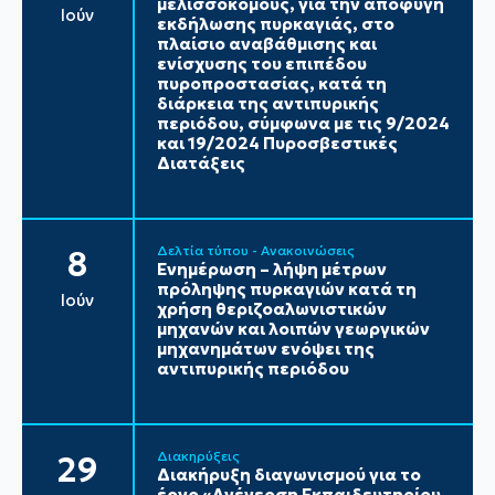
μελισσοκόμους, για την αποφυγή
Ιούν
εκδήλωσης πυρκαγιάς, στο
πλαίσιο αναβάθμισης και
ενίσχυσης του επιπέδου
πυροπροστασίας, κατά τη
διάρκεια της αντιπυρικής
περιόδου, σύμφωνα με τις 9/2024
και 19/2024 Πυροσβεστικές
Διατάξεις
Δελτία τύπου - Ανακοινώσεις
8
Ενημέρωση – λήψη μέτρων
πρόληψης πυρκαγιών κατά τη
Ιούν
χρήση θεριζοαλωνιστικών
μηχανών και λοιπών γεωργικών
μηχανημάτων ενόψει της
αντιπυρικής περιόδου
Διακηρύξεις
29
Διακήρυξη διαγωνισμού για το
έργο «Ανέγερση Εκπαιδευτηρίου