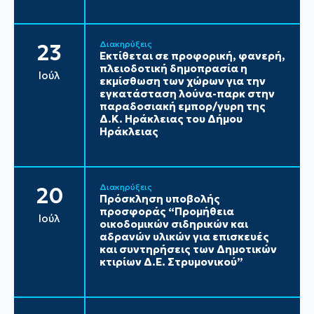
Διακηρύξεις
23
Εκτίθεται σε προφορική, φανερή,
πλειοδοτική δημοπρασία η
Ιούλ
εκμίσθωση των χώρων για την
εγκατάσταση λούνα-παρκ στην
παραδοσιακή εμπορ/γυρη της
Δ.Κ. Ηράκλειας του Δήμου
Ηράκλειας
Διακηρύξεις
20
Πρόσκληση υποβολής
προσφοράς “Προμήθεια
Ιούλ
οικοδομικών σιδηρικών και
αδρανών υλικών για επισκευές
και συντηρήσεις των Δημοτικών
κτιρίων Δ.Ε. Στρυμονικού”