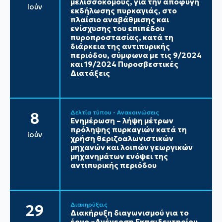
μελισσοκόμους, για την αποφυγή
Ιούν
εκδήλωσης πυρκαγιάς, στο
πλαίσιο αναβάθμισης και
ενίσχυσης του επιπέδου
πυροπροστασίας, κατά τη
διάρκεια της αντιπυρικής
περιόδου, σύμφωνα με τις 9/2024
και 19/2024 Πυροσβεστικές
Διατάξεις
Δελτία τύπου - Ανακοινώσεις
8
Ενημέρωση – λήψη μέτρων
πρόληψης πυρκαγιών κατά τη
Ιούν
χρήση θεριζοαλωνιστικών
μηχανών και λοιπών γεωργικών
μηχανημάτων ενόψει της
αντιπυρικής περιόδου
Διακηρύξεις
29
Διακήρυξη διαγωνισμού για το
έργο «Ανέγερση Εκπαιδευτηρίου